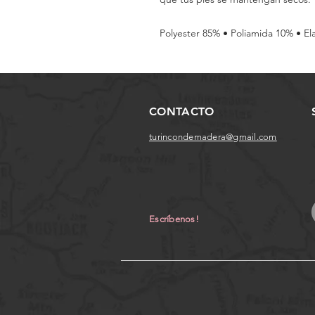
Polyester 85% • Poliamida 10% • El
CONTACTO
turincondemadera@gmail.com
Escríbenos!