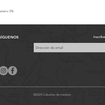
astáno 5%
Inscríb
SÍGUENOS
©2020 Cabañas de madera